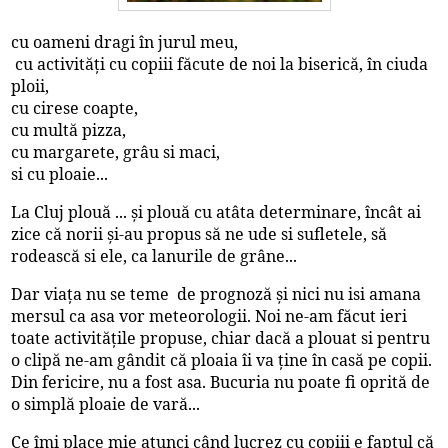
cu oameni dragi în jurul meu,
cu activități cu copiii făcute de noi la biserică, în ciuda
ploii,
cu cirese coapte,
cu multă pizza,
cu margarete, grâu si maci,
si cu ploaie...
La Cluj plouă ... și plouă cu atâta determinare, încât ai
zice că norii și-au propus să ne ude si sufletele, să
rodească si ele, ca lanurile de grâne...
Dar viața nu se teme de prognoză și nici nu isi amana
mersul ca asa vor meteorologii. Noi ne-am făcut ieri
toate activitățile propuse, chiar dacă a plouat si pentru
o clipă ne-am gândit că ploaia îi va ține în casă pe copii.
Din fericire, nu a fost asa. Bucuria nu poate fi oprită de
o simplă ploaie de vară...
Ce îmi place mie atunci când lucrez cu copiii e faptul că