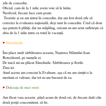
zile de concediu.
Oficial, cam de la 1 iulie avem voie să le luăm.
Neoficial, fiecare face cum poate.
Teoretic și eu am intrat în concediu, dar am fost două zile să
corectez la evaluarea națională, deși sunt în concediu. Cred că doar
așa putem fi plătiți, dar nu măplâng, oricum m-am setat sufletește că
abia de la 1 iulie intru cu totul în vacanță.
♥
Sânzâienile
Îmi place mult sărbătoarea aceasta, Nașterea Sfântului Ioan
Botezătorul, pe numele ei.
De mică mi-au plăcut Sânzâinile. Sărbătoarea și florile.
Ziua iei.
Anul acesta am corectat la Evaluare, așa că nu am simțit-o la
meritata ei valoare, dar tot m-am bucurat de ea.
♥
Dulceața de nuci verzi
Am făcut vara aceasta până acum de două ori, de fiecare dată câte
două porții concomitent, să fie.