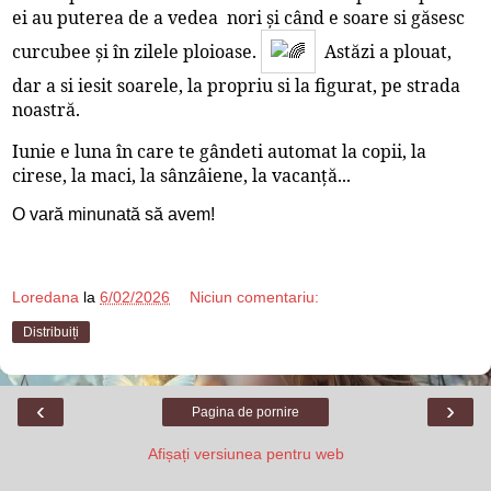
ei au puterea de a vedea nori și când e soare si găsesc
curcubee și în zilele ploioase.
Astăzi a plouat,
dar a si iesit soarele, la propriu si la figurat, pe strada
noastră.
Iunie e luna în care te gândeti automat la copii, la
cirese, la maci, la sânzâiene, la vacanță...
O vară minunată să avem!
Loredana
la
6/02/2026
Niciun comentariu:
Distribuiți
‹
›
Pagina de pornire
Afișați versiunea pentru web