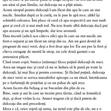
am uitat să pun lămâia, iar dulceața nu a pățit nimic.
Acum siropul pentru dulceață l-am făcut din apa în care au stat
nucile.
Imediat după ce le curăț, eu le pun în apă rece, altfel își
schimbă culoarea.
Îmi place să cred că apa respectivă are mai mult
gust și cred că si mai mult iod. Nu iese foarte albă dulceața dacă pui
apa aceasta și nu apă limpede, dar iese aromată.
Data trecută (adică acu câteva zile) apa în care au stat nucile am
fiert-o separat și am făcut un sirop din ea. Are un gust destul de
pregnant de nuci verzi, deși a fost doar apa lor. Eu am pus la fiert și
cîteva crenguțe de mentă în sirop, iar cele două gusturi s-au
armonizat plăcut.
Când eram copii, bunica (mămuța) făcea puțină dulceață de nuci.
Avea un singur nuc și cred că nu se îndura să le pună pe toate la
dulceață, își mai lăsa și pentru cozonac. Și făcând puțină, dulceața
de nuci verzi se servea musafirilor aproape ca un ritual, întotdeauna
pe o farfuriuță de porțelan și cu un pahar de apă rece.
Acum facem din belșug și ne bucurăm din plin de ea.
Bine, sunt și ani în care ne trezim prea târziu, când se lemnifică
deja, și doar visăm la ea. Atunci tragem cât și dacă putem de
dulceața din anii precedenți.
Ideea e că, orice rețetă ați urma, iar netul este plin de ele, nu e o