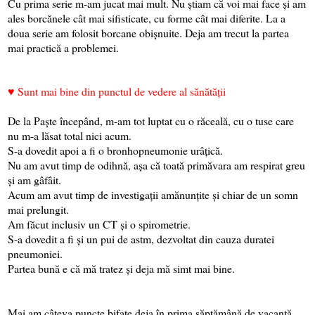
Cu prima serie m-am jucat mai mult. Nu știam că voi mai face și am
ales borcănele cât mai sifisticate, cu forme cât mai diferite. La a
doua serie am folosit borcane obișnuite. Deja am trecut la partea
mai practică a problemei.
♥
Sunt mai bine din punctul de vedere al sănătății
De la Paște începând, m-am tot luptat cu o răceală, cu o tuse care
nu m-a lăsat total nici acum.
S-a dovedit apoi a fi o bronhopneumonie urâțică.
Nu am avut timp de odihnă, așa că toată primăvara am respirat greu
și am gâfâit.
Acum am avut timp de investigații amănunțite și chiar de un somn
mai prelungit.
Am făcut inclusiv un CT și o spirometrie.
S-a dovedit a fi și un pui de astm, dezvoltat din cauza duratei
pneumoniei.
Partea bună e că mă tratez și deja mă simt mai bine.
Mai am câteva puncte bifate deja în prima săptămână de vacanță,