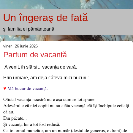
Un îngeraş de fată
şi familia ei pământeană
vineri, 26 iunie 2026
Parfum de vacanță
A venit, în sfârșit, vacanța de vară.
Prin urmare, am deja câteva mici bucurii:
♥
Mă bucur de vacanță.
Oficial vacanța noastră nu e așa cum se tot spune.
Adevărul e că nici copiii nu au atâta vacanță cât își închipuie ceilalți
că au.
Din păcate...
Și vacanța lor a tot fost redusă.
Ca tot omul muncitor, am un număr (destul de generos, e drept) de