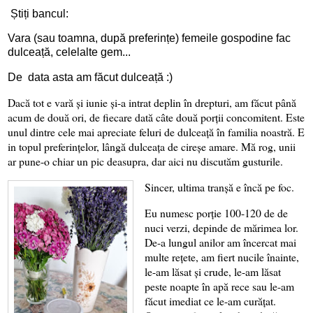
Știți bancul:
Vara (sau toamna, după preferințe) femeile gospodine fac
dulceață, celelalte gem...
De data asta am făcut dulceață :)
Dacă tot e vară și iunie și-a intrat deplin în drepturi, am făcut până
acum de două ori, de fiecare dată câte două porții concomitent. Este
unul dintre cele mai apreciate feluri de dulceață în familia noastră. E
in topul preferințelor, lângă dulceața de cireșe amare. Mă rog, unii
ar pune-o chiar un pic deasupra, dar aici nu discutăm gusturile.
Sincer, ultima tranșă e încă pe foc.
Eu numesc porție 100-120 de de
nuci verzi, depinde de mărimea lor.
De-a lungul anilor am încercat mai
multe rețete, am fiert nucile înainte,
le-am lăsat și crude, le-am lăsat
peste noapte în apă rece sau le-am
făcut imediat ce le-am curățat.