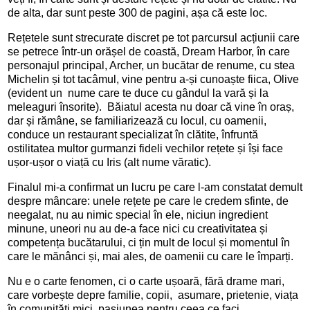
de alta, dar sunt peste 300 de pagini, așa că este loc.
Rețetele sunt strecurate discret pe tot parcursul acțiunii care
se petrece într-un orășel de coastă, Dream Harbor, în care
personajul principal, Archer, un bucătar de renume, cu stea
Michelin și tot tacâmul, vine pentru a-și cunoaște fiica, Olive
(evident un nume care te duce cu gândul la vară și la
meleaguri însorite). Băiatul acesta nu doar că vine în oraș,
dar și rămâne, se familiarizează cu locul, cu oamenii,
conduce un restaurant specializat în clătite, înfruntă
ostilitatea multor gurmanzi fideli vechilor rețete și își face
ușor-ușor o viață cu Iris (alt nume văratic).
Finalul mi-a confirmat un lucru pe care l-am constatat demult
despre mâncare: unele rețete pe care le credem sfinte, de
neegalat, nu au nimic special în ele, niciun ingredient
minune, uneori nu au de-a face nici cu creativitatea și
competența bucătarului, ci țin mult de locul și momentul în
care le mănânci și, mai ales, de oamenii cu care le împarți.
Nu e o carte fenomen, ci o carte ușoară, fără drame mari,
care vorbește depre familie, copii, asumare, prietenie, viața
în comunități mici, pasiunea pentru ceea ce faci.