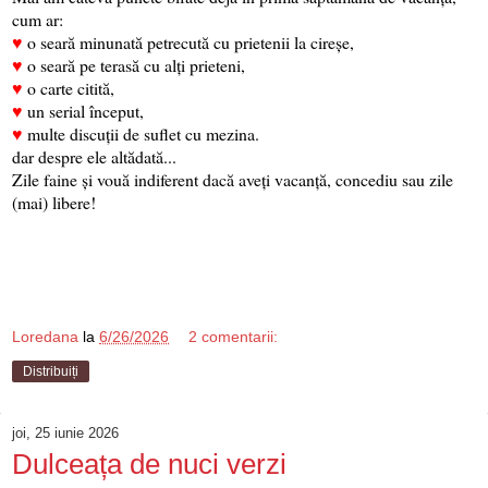
cum ar:
♥
o seară minunată petrecută cu prietenii la cireșe,
♥
o seară pe terasă cu alți prieteni,
♥
o carte citită,
♥
un serial început,
♥
multe discuții de suflet cu mezina.
dar despre ele altădată...
Zile faine și vouă indiferent dacă aveți vacanță, concediu sau zile
(mai) libere!
Loredana
la
6/26/2026
2 comentarii:
Distribuiți
joi, 25 iunie 2026
Dulceața de nuci verzi