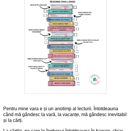
Pentru mine vara e și un anotimp al lecturii. Întotdeauna
când mă gândesc la vară, la vacanțe, mă gândesc inevitabil
și la cărți.
La cărțile pe care le înghesui întotdeauna în bagaje, chiar