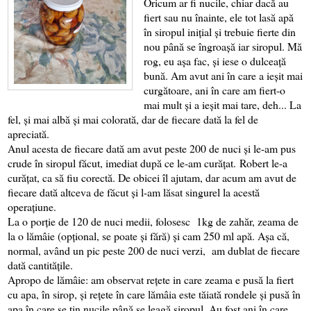
Oricum ar fi nucile, chiar dacă au
fiert sau nu înainte, ele tot lasă apă
în siropul inițial și trebuie fierte din
nou până se îngroașă iar siropul. Mă
rog, eu așa fac, și iese o dulceață
bună. Am avut ani în care a ieșit mai
curgătoare, ani în care am fiert-o
mai mult și a ieșit mai tare, deh... La
fel, și mai albă și mai colorată, dar de fiecare dată la fel de
apreciată.
Anul acesta de fiecare dată am avut peste 200 de nuci și le-am pus
crude în siropul făcut, imediat după ce le-am curățat.
Robert le-a
curățat, ca să fiu corectă. De obicei îl ajutam, dar acum am avut de
fiecare dată altceva de făcut și l-am lăsat singurel la acestă
operațiune.
La o porție de 120 de nuci medii, folosesc 1kg de zahăr, zeama de
la o lămâie (opțional, se poate și fără) și cam 250 ml apă. Așa că,
normal, având un pic peste 200 de nuci verzi, am dublat de fiecare
dată cantitățile.
Apropo de lămâie: am observat rețete in care zeama e pusă la fiert
cu apa, în sirop, și rețete în care lămâia este tăiată rondele și pusă în
apa în care se țin nucile până se leagă siropul. Au fost ani în care