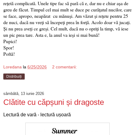
rețetă complicată. Unele tipe fac să pară că e, dar nu e chiar așa de
greu de făcut. Timpul cel mai mult se duce pe curățatul nucilor, care
se face, apropo, neapărat cu mănuși. Am văzut și rețete pentru 25
de nuci, dacă nu vreți să începeți prea în forță. Acolo doar vă jucați.
Și nu prea aveți ce greși. Cel mult, dacă nu o opriți la timp, vă iese
un pic prea tare. Asta e, la anul va ieși si mai bună!
Pupici!
Spor!
Poftă!
Loredana
la
6/25/2026
2 comentarii:
Distribuiți
sâmbătă, 13 iunie 2026
Clătite cu căpșuni și dragoste
Lectură de vară - lectură ușoară