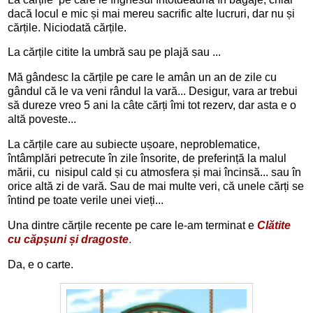
dacă locul e mic și mai mereu sacrific alte lucruri, dar nu și
cărțile. Niciodată cărțile.
La cărțile citite la umbră sau pe plajă sau ...
Mă gândesc la cărțile pe care le amân un an de zile cu
gândul că le va veni rândul la vară... Desigur, vara ar trebui
să dureze vreo 5 ani la câte cărți îmi tot rezerv, dar asta e o
altă poveste...
La cărțile care au subiecte ușoare, neproblematice,
întâmplări petrecute în zile însorite, de preferință la malul
mării, cu nisipul cald și cu atmosfera și mai încinsă... sau în
orice altă zi de vară. Sau de mai multe veri, că unele cărți se
întind pe toate verile unei vieți...
Una dintre cărțile recente pe care le-am terminat e
Clătite
cu căpșuni și dragoste
.
Da, e o carte.