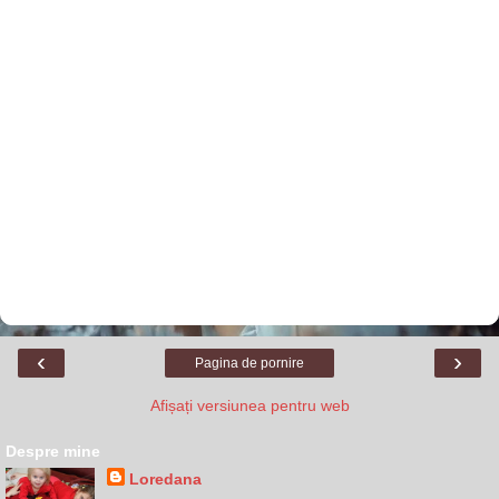
‹
›
Pagina de pornire
Afișați versiunea pentru web
Despre mine
Loredana