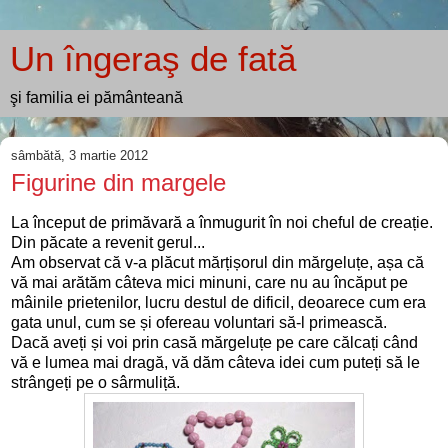
Un îngeraş de fată
şi familia ei pământeană
sâmbătă, 3 martie 2012
Figurine din margele
La început de primăvară a înmugurit în noi cheful de creație.
Din păcate a revenit gerul...
Am observat că v-a plăcut mărțișorul din mărgeluțe, așa că
vă mai arătăm câteva mici minuni, care nu au încăput pe
mâinile prietenilor, lucru destul de dificil, deoarece cum era
gata unul, cum se și ofereau voluntari să-l primească.
Dacă aveți și voi prin casă mărgeluțe pe care călcați când
vă e lumea mai dragă, vă dăm câteva idei cum puteți să le
strângeți pe o sârmuliță.