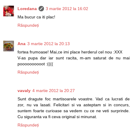
Loredana
3 martie 2012 la 16:02
Ma bucur ca iti plac!
Răspundeți
Ana
3 martie 2012 la 20:13
fortea frumoase! Mai,ce imi place herderul cel nou :XXX
V-as pupa dar iar sunt racita, m-am saturat de nu mai
poooooooooot :((((
Răspundeți
vavaly
4 martie 2012 la 20:27
Sunt dragute foc martisoarele voastre. Vad ca lucrati de
zor, nu va lasati. Felicitari si va asteptam si in concurs,
suntem foarte curioase sa vedem cu ce ne veti surprinde.
Cu siguranta va fi ceva original si minunat.
Răspundeți