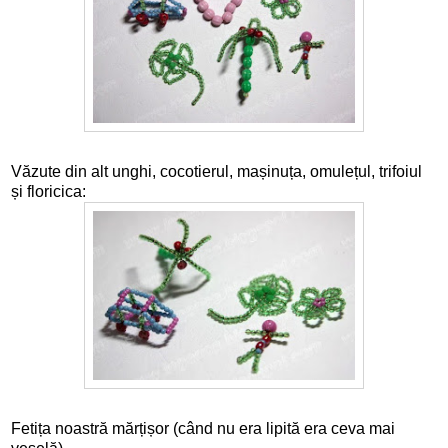
Văzute din alt unghi, cocotierul, mașinuța, omulețul, trifoiul
și floricica:
Fetița noastră mărțișor (când nu era lipită era ceva mai