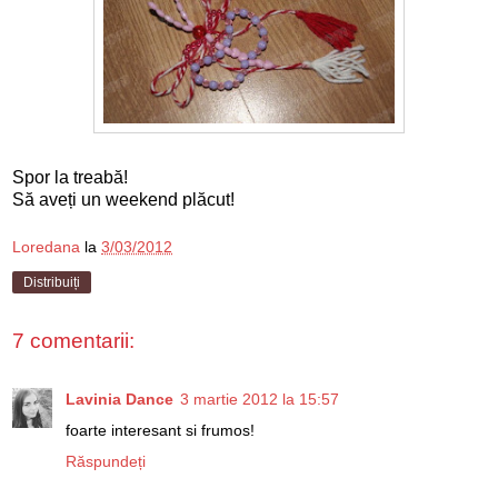
Spor la treabă!
Să aveți un weekend plăcut!
Loredana
la
3/03/2012
Distribuiți
7 comentarii:
Lavinia Dance
3 martie 2012 la 15:57
foarte interesant si frumos!
Răspundeți