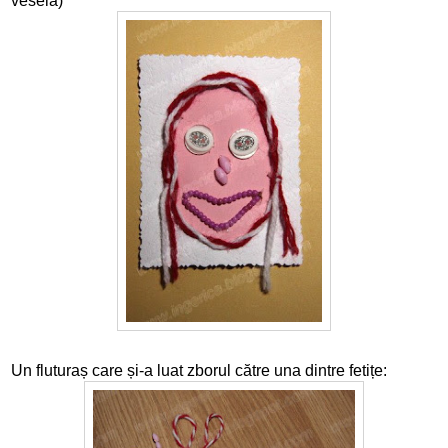
veselă)
Un fluturaș care și-a luat zborul către una dintre fetițe: